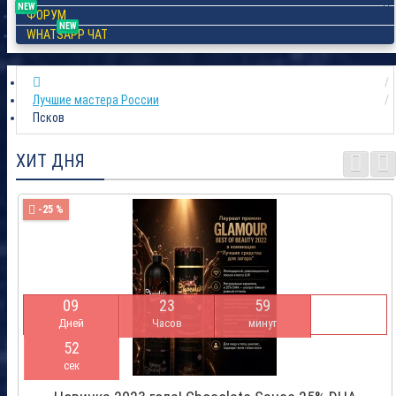
NEW
ФОРУМ
NEW
WHATSAPP ЧАТ
Лучшие мастера России
Псков
ХИТ ДНЯ
-25 %
0
9
2
3
5
9
Дней
Часов
минут
5
2
сек