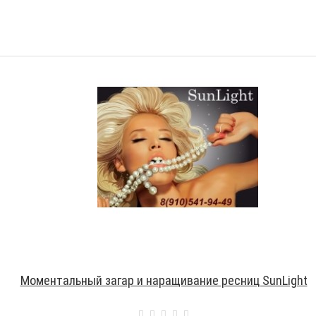
Моментальный загар и наращивание ресниц SunLight
Имя мастера:
Демакова Диана