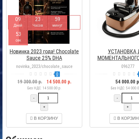
0
9
2
3
5
9
Дней
Часов
минут
5
1
сек
Новинка 2023 года! Chocolate
УСТАНОВКА 
Sauce 25% DHA
МОМЕНТАЛЬНОГО
ALLURE XENA KLE
novinka_2023/chocolate_sauce
096277
0
19 300.00 р.
14 500.00 р.
54 000.00 р
Без НДС: 14 500.00 р.
Без НДС: 54 000.0
-
-
+
+
В КОРЗИНУ
В КОРЗИН