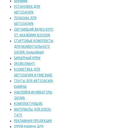
обучение
УСТАНОВКИ ДЛЯ
АВТОЗАГАРА
ЛОСЬОНЫ ДЛЯ
АВТОЗАГАРА
ОБУЧАЮЩИЙ ВИДЕО-КУРС
ОТ АКАДЕМИИ KLEOSUN
СТАРТОВЫЕ КОМПЛЕКТЫ
ДЛЯ МОМЕНТАЛЬНОГО
ЗАГАРА (подробнее)
БАРЬЕРНЫЙ КРЕМ
ЭКСФОЛИАНТ
КОСМЕТИКА ДЛЯ
АВТОЗАГАРА И FAKE BAKE
ТЕНТЫ ДЛЯ АВТОЗАГАРА,
КАБИНЫ
НАКЛЕЙКИ-ИНДИКАТОРЫ
ЗАГАРА
КОМПЛЕКТУЮЩИЕ
МАТЕРИАЛЫ ДЛЯ БЛЕСК-
ТАТУ
РЕКЛАМНАЯ ПРОДУКЦИЯ
СПРЕЙ-КАБИНА ДЛЯ