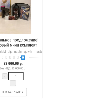
альное предложение!
овый мини комплект
ачинающих мастеров!
lekt_dlja_nachinajuwih_masterov
0
33 000.00 р.
Без НДС: 33 000.00 р.
-
+
В КОРЗИНУ