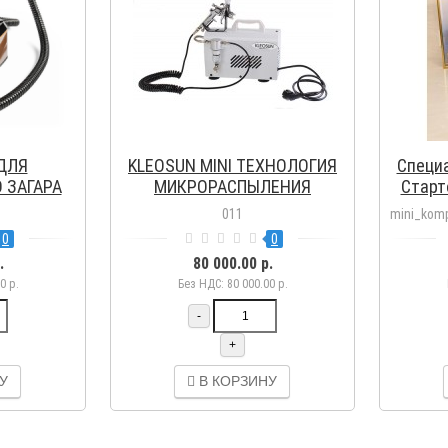
ДЛЯ
KLEOSUN MINI ТЕХНОЛОГИЯ
Специ
 ЗАГАРА
МИКРОРАСПЫЛЕНИЯ
Старт
OSUN PRO
"MICROCORE"
для н
011
mini_komp
0
0
.
80 000.00 р.
0 р.
Без НДС: 80 000.00 р.
-
+
У
В КОРЗИНУ