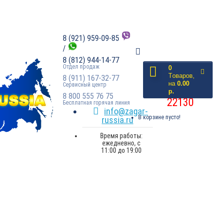
8 (921) 959-09-85
/
8 (812) 944-14-77
Отдел продаж
0
доставлено
Tоваров,
8 (911) 167-32-77
на
0.00
Сервисный центр
заказов:
р.
8 800 555 76 75
22130
Бесплатная горячая линия
info@zagar-
В корзине пусто!
russia.ru
Время работы:
ежедневно, с
11:00 до 19:00