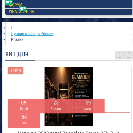
NEW
ФОРУМ
NEW
WHATSAPP ЧАТ
Лучшие мастера России
Рязань
ХИТ ДНЯ
-25 %
0
9
2
3
5
9
Дней
Часов
минут
5
3
сек