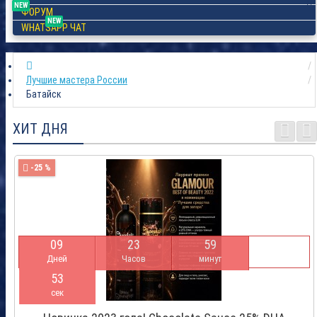
NEW
ФОРУМ
NEW
WHATSAPP ЧАТ
Лучшие мастера России
Батайск
ХИТ ДНЯ
-25 %
0
9
2
3
5
9
Дней
Часов
минут
5
2
сек