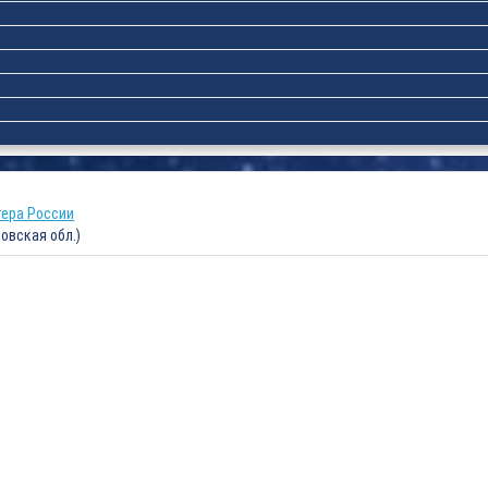
тера России
овская обл.)