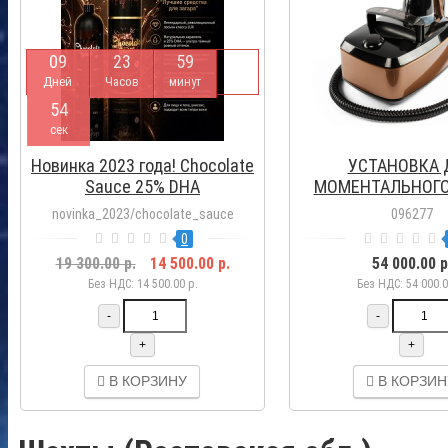
0
9
2
3
5
9
Дней
Часов
минут
5
3
сек
Новинка 2023 года! Chocolate
УСТАНОВКА 
Sauce 25% DHA
МОМЕНТАЛЬНОГО
ALLURE XENA KLE
novinka_2023/chocolate_sauce
096277
0
19 300.00 р.
14 500.00 р.
54 000.00 р
Без НДС: 14 500.00 р.
Без НДС: 54 000.0
-
-
+
+
В КОРЗИНУ
В КОРЗИН