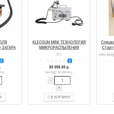
ДЛЯ
KLEOSUN MINI ТЕХНОЛОГИЯ
Специ
 ЗАГАРА
МИКРОРАСПЫЛЕНИЯ
Старт
OSUN PRO
"MICROCORE"
для н
011
mini_komp
0
0
.
80 000.00 р.
0 р.
Без НДС: 80 000.00 р.
-
+
У
В КОРЗИНУ