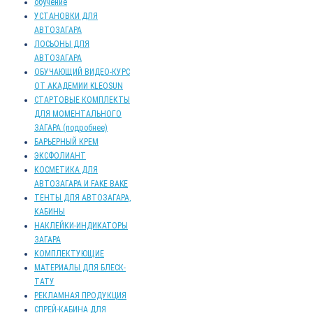
обучение
УСТАНОВКИ ДЛЯ
АВТОЗАГАРА
ЛОСЬОНЫ ДЛЯ
АВТОЗАГАРА
ОБУЧАЮЩИЙ ВИДЕО-КУРС
ОТ АКАДЕМИИ KLEOSUN
СТАРТОВЫЕ КОМПЛЕКТЫ
ДЛЯ МОМЕНТАЛЬНОГО
ЗАГАРА (подробнее)
БАРЬЕРНЫЙ КРЕМ
ЭКСФОЛИАНТ
КОСМЕТИКА ДЛЯ
АВТОЗАГАРА И FAKE BAKE
ТЕНТЫ ДЛЯ АВТОЗАГАРА,
КАБИНЫ
НАКЛЕЙКИ-ИНДИКАТОРЫ
ЗАГАРА
КОМПЛЕКТУЮЩИЕ
МАТЕРИАЛЫ ДЛЯ БЛЕСК-
ТАТУ
РЕКЛАМНАЯ ПРОДУКЦИЯ
СПРЕЙ-КАБИНА ДЛЯ