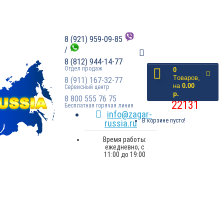
8 (921) 959-09-85
/
8 (812) 944-14-77
Отдел продаж
0
доставлено
Tоваров,
8 (911) 167-32-77
на
0.00
Сервисный центр
заказов:
р.
8 800 555 76 75
22131
Бесплатная горячая линия
info@zagar-
В корзине пусто!
russia.ru
Время работы:
ежедневно, с
11:00 до 19:00