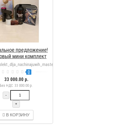
альное предложение!
овый мини комплект
ачинающих мастеров!
lekt_dlja_nachinajuwih_masterov
0
33 000.00 р.
Без НДС: 33 000.00 р.
-
+
В КОРЗИНУ