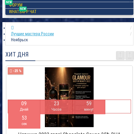
NEW
ФОРУМ
NEW
WHATSAPP ЧАТ
Лучшие мастера России
Ноябрьск
ХИТ ДНЯ
-25 %
0
9
2
3
5
9
Дней
Часов
минут
5
2
сек