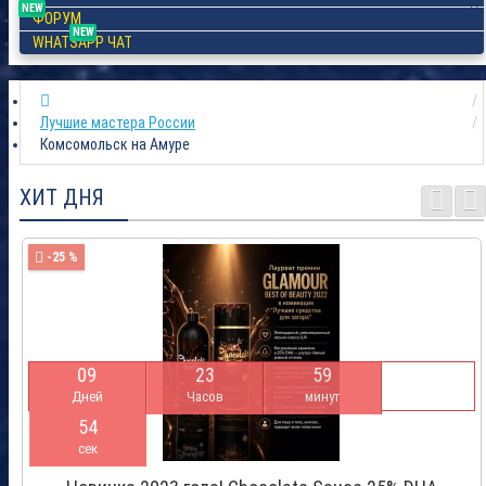
NEW
ФОРУМ
NEW
WHATSAPP ЧАТ
Лучшие мастера России
Комсомольск на Амуре
ХИТ ДНЯ
-25 %
0
9
2
3
5
9
Дней
Часов
минут
5
3
сек