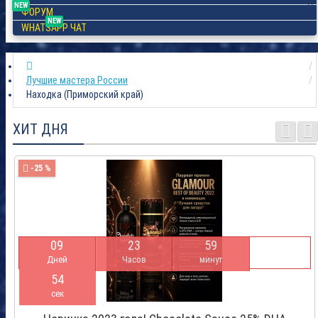
NEW
ФОРУМ
NEW
WHATSAPP ЧАТ
Лучшие мастера России
Находка (Приморский край)
ХИТ ДНЯ
-25 %
0
9
2
3
5
9
Дней
Часов
минут
5
3
сек