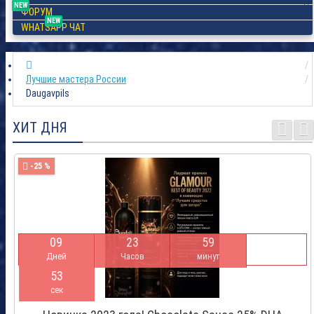
NEW
ФОРУМ
NEW
WHATSAPP ЧАТ
Лучшие мастера России
Daugavpils
ХИТ ДНЯ
-25 %
0
9
2
3
5
9
Дней
Часов
минут
5
2
сек