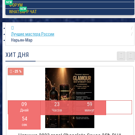
NEW
ФОРУМ
NEW
WHATSAPP ЧАТ
Лучшие мастера России
Нарьян-Мар
ХИТ ДНЯ
-25 %
0
9
2
3
5
9
Дней
Часов
минут
5
4
сек