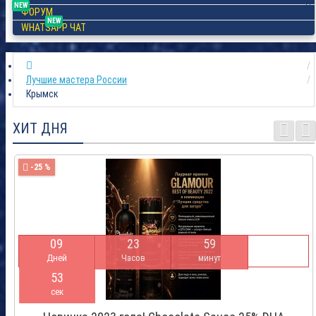
NEW
ФОРУМ
NEW
WHATSAPP ЧАТ
Лучшие мастера России
Крымск
ХИТ ДНЯ
-25 %
0
9
2
3
5
9
Дней
Часов
минут
5
2
сек