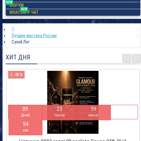
NEW
ФОРУМ
NEW
WHATSAPP ЧАТ
Лучшие мастера России
Сухой Лог
ХИТ ДНЯ
-25 %
0
9
2
3
5
9
Дней
Часов
минут
5
4
сек