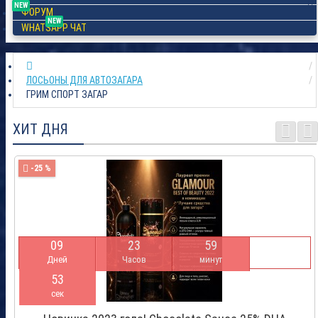
NEW
ФОРУМ
NEW
WHATSAPP ЧАТ
ЛОСЬОНЫ ДЛЯ АВТОЗАГАРА
ГРИМ СПОРТ ЗАГАР
ХИТ ДНЯ
-25 %
0
9
2
3
5
9
Дней
Часов
минут
5
2
сек