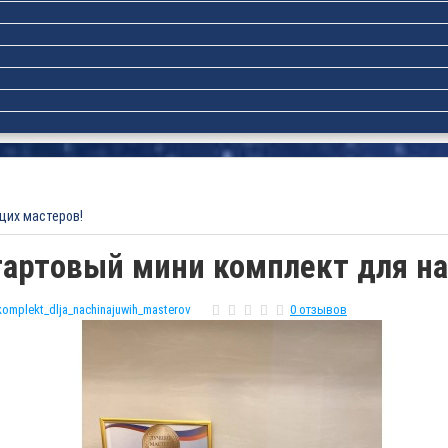
щих мастеров!
тартовый мини комплект для н
komplekt_dlja_nachinajuwih_masterov
0 отзывов