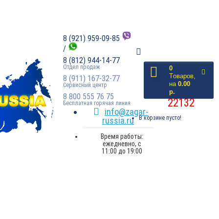
8 (921) 959-09-85
/
8 (812) 944-14-77
Отдел продаж
0
доставлено
Tоваров,
8 (911) 167-32-77
на
0.00
Сервисный центр
заказов:
р.
8 800 555 76 75
22132
Бесплатная горячая линия
info@zagar-
В корзине пусто!
russia.ru
Время работы:
ежедневно, с
11:00 до 19:00