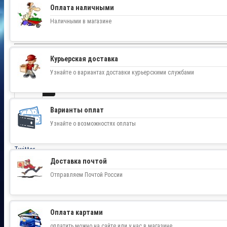
Оплата наличными
33 000.00 р.
Без НДС: 33 000.00 р.
Наличными в магазине
Цена в бонусных баллах:
350
Доступность:
На складе
Курьерская доставка
Узнайте о вариантах доставки курьерскими службами
Варианты оплат
Узнайте о возможностях оплаты
Facebook
Twitter
Вконтакте
Доставка почтой
Одноклассники
Отправляем Почтой России
Оплата картами
оплатить можно на сайте или у нас в магазине