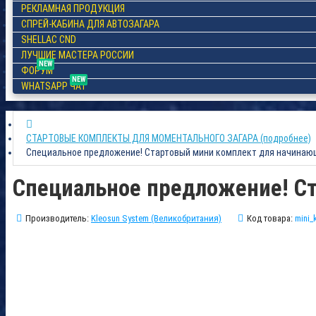
РЕКЛАМНАЯ ПРОДУКЦИЯ
СПРЕЙ-КАБИНА ДЛЯ АВТОЗАГАРА
SHELLAC CND
ЛУЧШИЕ МАСТЕРА РОССИИ
NEW
ФОРУМ
NEW
WHATSAPP ЧАТ
СТАРТОВЫЕ КОМПЛЕКТЫ ДЛЯ МОМЕНТАЛЬНОГО ЗАГАРА (подробнее)
Специальное предложение! Стартовый мини комплект для начинаю
Специальное предложение! С
Производитель:
Kleosun System (Великобритания)
Код товара:
mini_