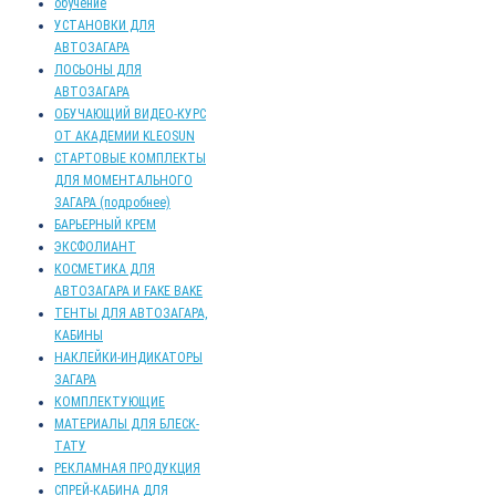
обучение
УСТАНОВКИ ДЛЯ
АВТОЗАГАРА
ЛОСЬОНЫ ДЛЯ
АВТОЗАГАРА
ОБУЧАЮЩИЙ ВИДЕО-КУРС
ОТ АКАДЕМИИ KLEOSUN
СТАРТОВЫЕ КОМПЛЕКТЫ
ДЛЯ МОМЕНТАЛЬНОГО
ЗАГАРА (подробнее)
БАРЬЕРНЫЙ КРЕМ
ЭКСФОЛИАНТ
КОСМЕТИКА ДЛЯ
АВТОЗАГАРА И FAKE BAKE
ТЕНТЫ ДЛЯ АВТОЗАГАРА,
КАБИНЫ
НАКЛЕЙКИ-ИНДИКАТОРЫ
ЗАГАРА
КОМПЛЕКТУЮЩИЕ
МАТЕРИАЛЫ ДЛЯ БЛЕСК-
ТАТУ
РЕКЛАМНАЯ ПРОДУКЦИЯ
СПРЕЙ-КАБИНА ДЛЯ